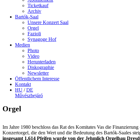
Ticketkauf
Archiv
Bartók-Saal
Unsere Konzert Saal
Orgel
Fazioli
Synagoge Hof
Medien
Photo
Video
Herunterladen
Diskographie
Newsletter
Öffentlichem Interesse
Kontakt
HU
/
DE
Művészbejáró
Orgel
Im Jahre 1980 beschloss das Rat des Komitates Vas die Finanzierung
Konzertorgel, die den Wert und die Bedeutung des Bartók-Saales steig
insgesamt 1.614 Pfeifen wurde von der Jehmlich Orgelbau Dres