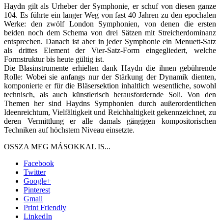
Haydn gilt als Urheber der Symphonie, er schuf von diesen ganze
104. Es führte ein langer Weg von fast 40 Jahren zu den epochalen
Werke: den zwölf London Symphonien, von denen die ersten
beiden noch dem Schema von drei Sätzen mit Streicherdominanz
entsprechen. Danach ist aber in jeder Symphonie ein Menuett-Satz
als drittes Element der Vier-Satz-Form eingegliedert, welche
Formstruktur bis heute gültig ist.
Die Blasinstrumente erhielten dank Haydn die ihnen gebührende
Rolle: Wobei sie anfangs nur der Stärkung der Dynamik dienten,
komponierte er für die Bläsersektion inhaltlich wesentliche, sowohl
technisch, als auch künstlerisch herausfordernde Soli. Von den
Themen her sind Haydns Symphonien durch außerordentlichen
Ideenreichtum, Vielfältigkeit und Reichhaltigkeit gekennzeichnet, zu
deren Vermittlung er alle damals gängigen kompositorischen
Techniken auf höchstem Niveau einsetzte.
Facebook
Twitter
Google+
Pinterest
Gmail
Print Friendly
LinkedIn