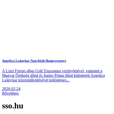
Angelica Leánykar Nagyböjti Hangversenye
A Liszt Ferenc-díjas Gráf Zsuzsanna vezényletével, valamint a
Magyar Örökség díjjal és Junior Prima díjjal kitüntetett Angelica
Leánykar közreműködésével különleges...
2026.02.24
Bővebben
sso.hu