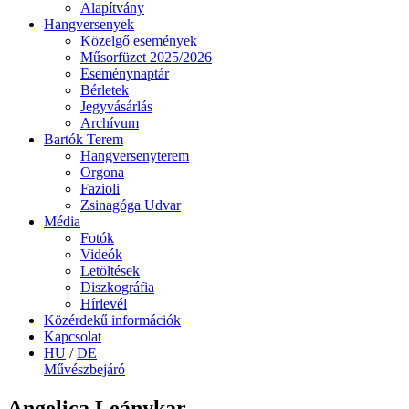
Alapítvány
Hangversenyek
Közelgő események
Műsorfüzet 2025/2026
Eseménynaptár
Bérletek
Jegyvásárlás
Archívum
Bartók Terem
Hangversenyterem
Orgona
Fazioli
Zsinagóga Udvar
Média
Fotók
Videók
Letöltések
Diszkográfia
Hírlevél
Közérdekű információk
Kapcsolat
HU
/
DE
Művészbejáró
Angelica Leánykar