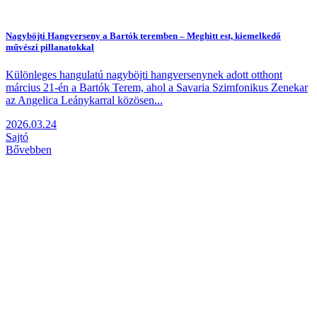
Nagyböjti Hangverseny a Bartók teremben – Meghitt est, kiemelkedő
művészi pillanatokkal
Különleges hangulatú nagyböjti hangversenynek adott otthont
március 21-én a Bartók Terem, ahol a Savaria Szimfonikus Zenekar
az Angelica Leánykarral közösen...
2026.03.24
Sajtó
Bővebben