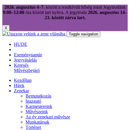
2026. augusztus 4–7.
között a rendkívüli hőség miatt Jegyirodánk
9:00–12:00
óra között tart nyitva. A jegyiroda
2026. augusztus 14–
23. között zárva tart.
X
Toggle navigation
HU
DE
Eseménynaptár
Jegyvásárlás
Keresés
Művészbejáró
Kezdőlap
Hírek
Zenekar
Bemutatkozás
Igazgató
Karmestereink
Művészeink
Az év zenekari művésze
Munkatársak
Történet