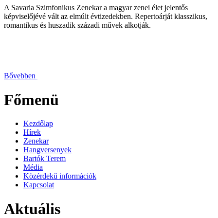
A Savaria Szimfonikus Zenekar a magyar zenei élet jelentős
képviselőjévé vált az elmúlt évtizedekben. Repertoárját klasszikus,
romantikus és huszadik századi művek alkotják.
Bővebben
Főmenü
Kezdőlap
Hírek
Zenekar
Hangversenyek
Bartók Terem
Média
Közérdekű információk
Kapcsolat
Aktuális