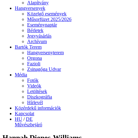
Alapítvány
Hangversenyek
Közelgő események
Műsorfüzet 2025/2026
Eseménynaptár
Bérletek
Jegyvásárlás
Archívum
Bartók Terem
Hangversenyterem
Orgona
Fazioli
Zsinagóga Udvar
Média
Fotók
Videók
Letöltések
Diszkográfia
Hírlevél
Közérdekű információk
Kapcsolat
HU
/
DE
Művészbejáró
Hannah Dienes-Williams