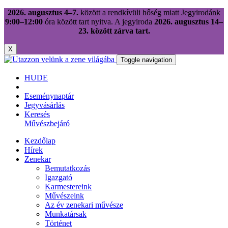
2026. augusztus 4–7.
között a rendkívüli hőség miatt Jegyirodánk
9:00–12:00
óra között tart nyitva. A jegyiroda
2026. augusztus 14–
23. között zárva tart.
X
Toggle navigation
HU
DE
Eseménynaptár
Jegyvásárlás
Keresés
Művészbejáró
Kezdőlap
Hírek
Zenekar
Bemutatkozás
Igazgató
Karmestereink
Művészeink
Az év zenekari művésze
Munkatársak
Történet