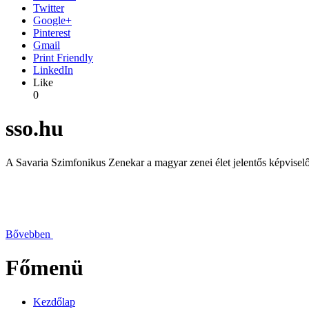
Twitter
Google+
Pinterest
Gmail
Print Friendly
LinkedIn
Like
0
sso.hu
A Savaria Szimfonikus Zenekar a magyar zenei élet jelentős képviselő
Bővebben
Főmenü
Kezdőlap