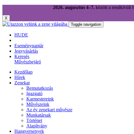
2026. augusztus 4–7.
között a rendkívüli 
X
Toggle navigation
HU
DE
Eseménynaptár
Jegyvásárlás
Keresés
Művészbejáró
Kezdőlap
Hírek
Zenekar
Bemutatkozás
Igazgató
Karmestereink
Művészeink
Az év zenekari művésze
Munkatársak
Történet
Alapítvány
Hangversenyek