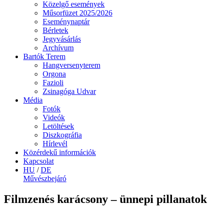
Közelgő események
Műsorfüzet 2025/2026
Eseménynaptár
Bérletek
Jegyvásárlás
Archívum
Bartók Terem
Hangversenyterem
Orgona
Fazioli
Zsinagóga Udvar
Média
Fotók
Videók
Letöltések
Diszkográfia
Hírlevél
Közérdekű információk
Kapcsolat
HU
/
DE
Művészbejáró
Filmzenés karácsony – ünnepi pillanatok