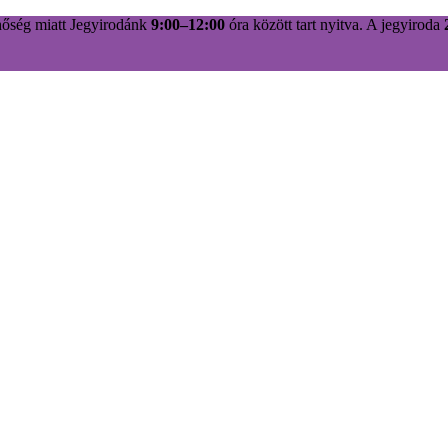
hőség miatt Jegyirodánk
9:00–12:00
óra között tart nyitva. A jegyiroda