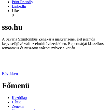
Print Friendly
LinkedIn
Like
0
sso.hu
A Savaria Szimfonikus Zenekar a magyar zenei élet jelentős
képviselőjévé vált az elmúlt évtizedekben. Repertoárját klasszikus,
romantikus és huszadik századi művek alkotják.
Bővebben
Főmenü
Kezdőlap
Hírek
Zenekar