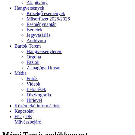
Alapítvány
Hangversenyek
Közelgő események
Műsorfüzet 2025/2026
Eseménynaptár
Bérletek
Jegyvásárlás
Archívum
Bartók Terem
Hangversenyterem
Orgona
Fazioli
Zsinagóga Udvar
Média
Fotók
Videók
Letöltések
Diszkográfia
Hírlevél
Közérdekű információk
Kapcsolat
HU
/
DE
Művészbejáró
Mérei Tamás emlékkoncert