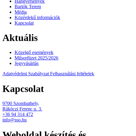
Hangversenyek
Bartók Terem
Média
Közérdekű információk
Kapcsolat
Aktuális
Közelgő események
Műsorfüzet 2025/2026
Jegyvásárlás
Adatvédelmi Szabályzat
Felhasználási feltételek
Kapcsolat
9700 Szombathely,
Rákóczi Ferenc u. 3.
+36 94 314 472
info@sso.hu
Weboldal készítés és