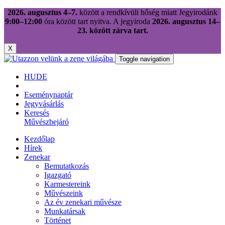
2026. augusztus 4–7.
között a rendkívüli hőség miatt Jegyirodánk
9:00–12:00
óra között tart nyitva. A jegyiroda
2026. augusztus 14–
23. között zárva tart.
X
Toggle navigation
HU
DE
Eseménynaptár
Jegyvásárlás
Keresés
Művészbejáró
Kezdőlap
Hírek
Zenekar
Bemutatkozás
Igazgató
Karmestereink
Művészeink
Az év zenekari művésze
Munkatársak
Történet