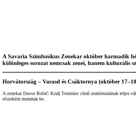
A Savaria Szimfonikus Zenekar október harmadik hét
különleges sorozat nemcsak zenei, hanem kulturális s
Horvátország – Varasd és Csáktornya (október 17–18
A zenekar Davor Bobić: Kralj Tomislav című oratóriumának teljes vál
részeként mutattak be.