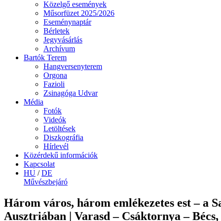
Közelgő események
Műsorfüzet 2025/2026
Eseménynaptár
Bérletek
Jegyvásárlás
Archívum
Bartók Terem
Hangversenyterem
Orgona
Fazioli
Zsinagóga Udvar
Média
Fotók
Videók
Letöltések
Diszkográfia
Hírlevél
Közérdekű információk
Kapcsolat
HU
/
DE
Művészbejáró
Három város, három emlékezetes est – a S
Ausztriában | Varasd – Csáktornya – Bécs,