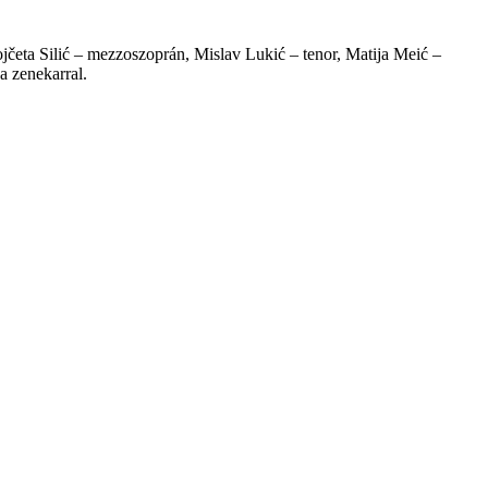
jčeta Silić – mezzoszoprán, Mislav Lukić – tenor, Matija Meić –
a zenekarral.