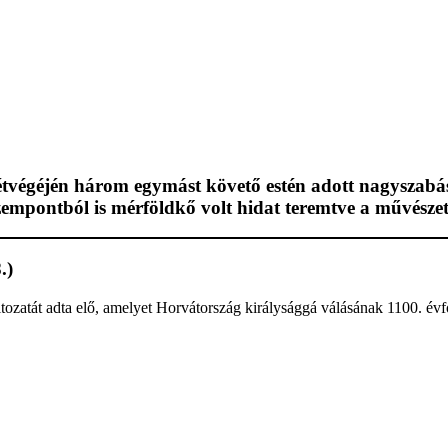
végéjén három egymást követő estén adott nagyszabás
zempontból is mérföldkő volt hidat teremtve a művésze
.)
tozatát adta elő, amelyet Horvátország királysággá válásának 1100. év