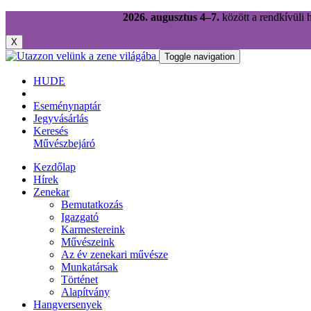
2026. augusztus 4–7.
között a rendkívüli 
X
Toggle navigation
HU
DE
Eseménynaptár
Jegyvásárlás
Keresés
Művészbejáró
Kezdőlap
Hírek
Zenekar
Bemutatkozás
Igazgató
Karmestereink
Művészeink
Az év zenekari művésze
Munkatársak
Történet
Alapítvány
Hangversenyek