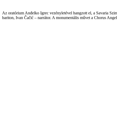
Az oratórium Anđelko Igrec vezényletével hangzott el, a Savaria Szi
bariton, Ivan Čačić – narrátor. A monumentális művet a Chorus Angeli