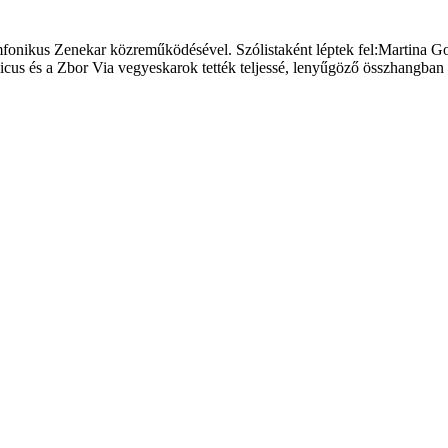
mfonikus Zenekar közreműködésével. Szólistaként léptek fel:Martina Go
cus és a Zbor Via vegyeskarok tették teljessé, lenyűgöző összhangban 