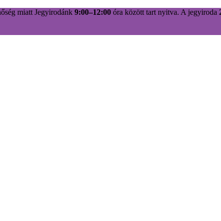
hőség miatt Jegyirodánk
9:00–12:00
óra között tart nyitva. A jegyiroda