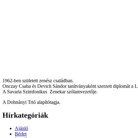
1962-ben született zenész családban.
Onczay Csaba és Devich Sándor tanítványaként szerzett diplomát a L
A Savaria Szimfonikus Zenekar szólamvezetője.
A Dohnányi Trió alapítótagja.
Hírkategóriák
Ajánló
Bérlet