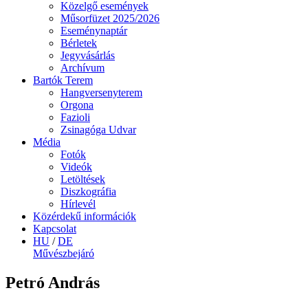
Közelgő események
Műsorfüzet 2025/2026
Eseménynaptár
Bérletek
Jegyvásárlás
Archívum
Bartók Terem
Hangversenyterem
Orgona
Fazioli
Zsinagóga Udvar
Média
Fotók
Videók
Letöltések
Diszkográfia
Hírlevél
Közérdekű információk
Kapcsolat
HU
/
DE
Művészbejáró
Petró András