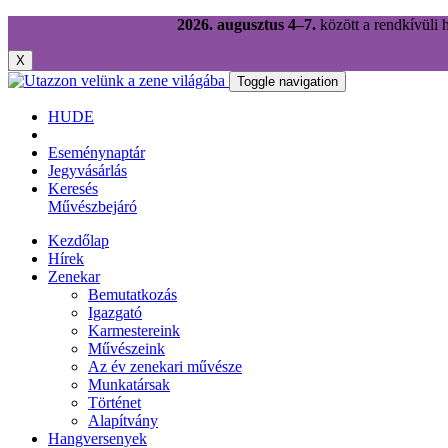
2026. augusztus 4–7.
között a rendkívüli 
X
Toggle navigation
HU
DE
Eseménynaptár
Jegyvásárlás
Keresés
Művészbejáró
Kezdőlap
Hírek
Zenekar
Bemutatkozás
Igazgató
Karmestereink
Művészeink
Az év zenekari művésze
Munkatársak
Történet
Alapítvány
Hangversenyek