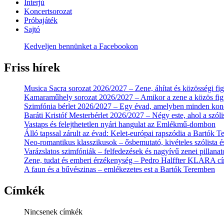
Interjú
Koncertsorozat
Próbajáték
Sajtó
Kedveljen bennünket a Facebookon
Friss hírek
Musica Sacra sorozat 2026/2027 – Zene, áhítat és közösségi f
Kamaraműhely sorozat 2026/2027 – Amikor a zene a közös fig
Szimfónia bérlet 2026/2027 – Egy évad, amelyben minden konc
Baráti Kristóf Mesterbérlet 2026/2027 – Négy este, ahol a szólis
Vastaps és felejthetetlen nyári hangulat az Emlékmű-dombon
Álló tapssal zárult az évad: Kelet-európai rapszódia a Bartók 
Neo-romantikus klasszikusok – ősbemutató, kivételes szólista 
Varázslatos szimfóniák – felfedezések és nagyívű zenei pillan
Zene, tudat és emberi érzékenység – Pedro Halffter KLARA c
A faun és a bűvészinas – emlékezetes est a Bartók Teremben
Címkék
Nincsenek címkék