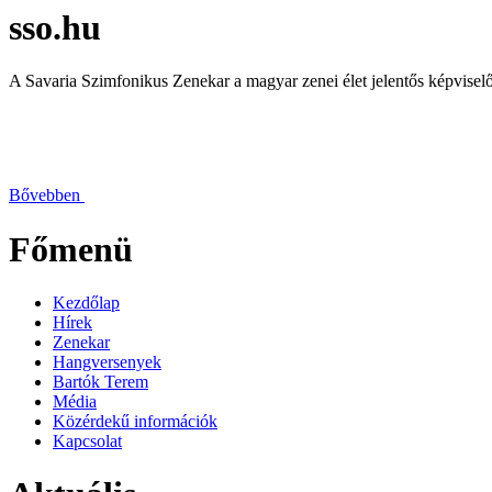
sso.hu
A Savaria Szimfonikus Zenekar a magyar zenei élet jelentős képviselő
Bővebben
Főmenü
Kezdőlap
Hírek
Zenekar
Hangversenyek
Bartók Terem
Média
Közérdekű információk
Kapcsolat