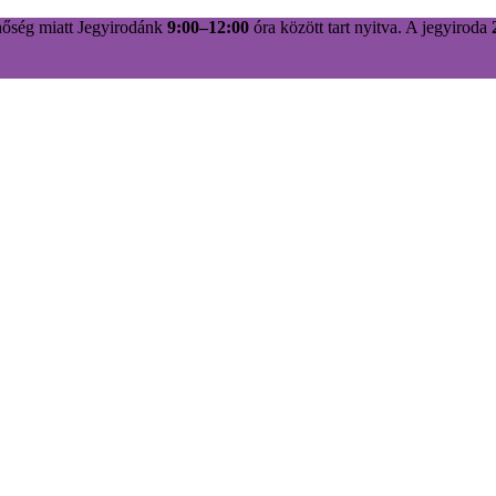
hőség miatt Jegyirodánk
9:00–12:00
óra között tart nyitva. A jegyiroda