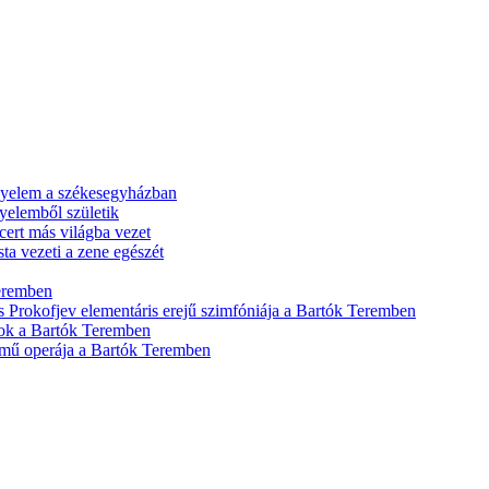
igyelem a székesegyházban
yelemből születik
ert más világba vezet
ta vezeti a zene egészét
Teremben
és Prokofjev elementáris erejű szimfóniája a Bartók Teremben
atok a Bartók Teremben
ímű operája a Bartók Teremben