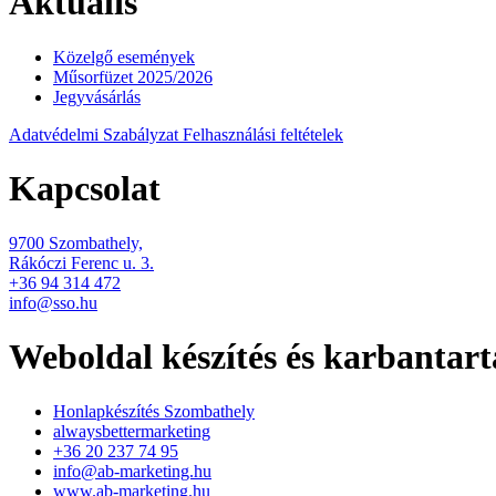
Aktuális
Közelgő események
Műsorfüzet 2025/2026
Jegyvásárlás
Adatvédelmi Szabályzat
Felhasználási feltételek
Kapcsolat
9700 Szombathely,
Rákóczi Ferenc u. 3.
+36 94 314 472
info@sso.hu
Weboldal készítés és karbantart
Honlapkészítés Szombathely
alwaysbettermarketing
+36 20 237 74 95
info@ab-marketing.hu
www.ab-marketing.hu